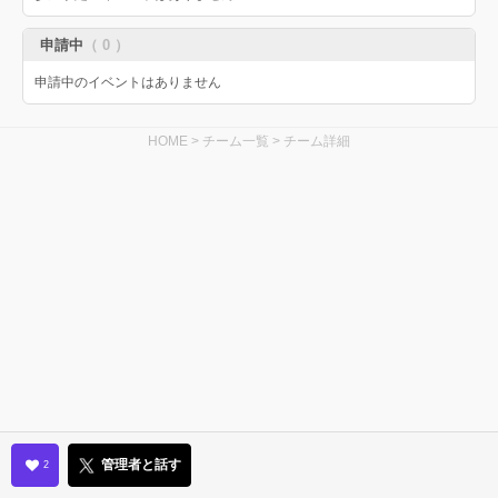
申請中
（ 0 ）
申請中のイベントはありません
HOME
>
チーム一覧
>
チーム詳細
管理者と話す
2