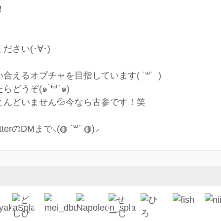
！
さい(･∀･)
えるオプチャを目指しています( ˙꒳˙ )
うぞ(๑ ́ᄇ`๑)
んどいません💦今なら古参です！笑
のDMまで⸜(◍ ´꒳` ◍)⸝