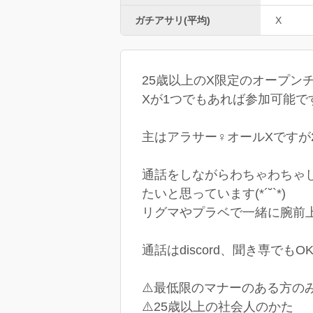
ガチアサリ(平均)
X
25歳以上のX限定のオープン
Xが1つでもあれば参加可能です⸜(◍
主はアラサー♀︎オールXですが
通話をしながらわちゃわちゃ
たいと思っています(*´˘`*)
リグマやプラベで一緒に腕前
通話はdiscord、聞き専でもO
⚠️最低限のマナーのある方のみお願
⚠️25歳以上の社会人のかた