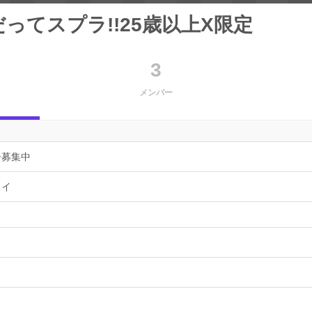
ってスプラ!!25歳以上X限定
3
メンバー
ー募集中
ョイ