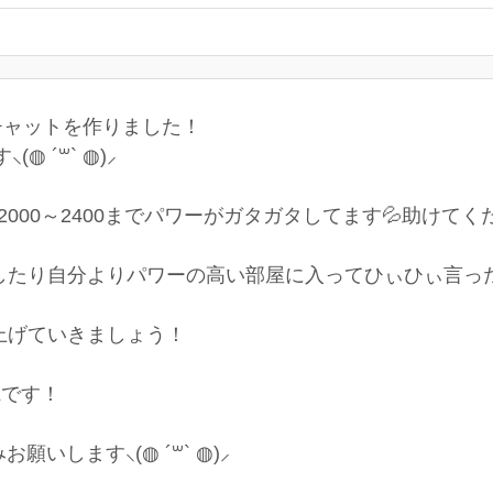
チャットを作りました！
 ´꒳` ◍)⸝
2000～2400までパワーがガタガタしてます💦助けてく
したり自分よりパワーの高い部屋に入ってひぃひぃ言っ
上げていきましょう！
Kです！
いします⸜(◍ ´꒳` ◍)⸝