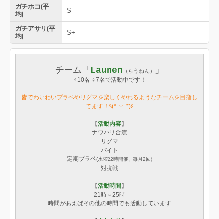
ガチホコ(平
S
均)
ガチアサリ(平
S+
均)
チーム「
」
Launen
（らうねん）
♂10名 ♀7名で活動中です！
皆でわいわいプラベやリグマを楽しくやれるようなチームを目指し
てます！٩(*˙︶˙*)۶
【
活動内容
】
ナワバリ合流
リグマ
バイト
定期プラベ
(水曜22時開催、毎月2回)
対抗戦
【
活動時間
】
21時～25時
時間があえばその他の時間でも活動しています