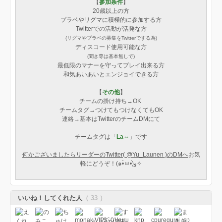
【
参加条件
】
20歳以上の方
プラベやリグマに積極的に参加する方
Twitterでの活動が活発な方
(リグマやプラベの募集をTwitterでする為)
ディスコード使用可能な方
(聞き専は基本無しで)
最低限のマナーを守ってプレイ出来る方
和気あいあいとエンジョイできる方
【
その他
】
チームの掛け持ち→OK
チームタグ→つけてもつけなくてもOK
連絡→基本はTwitterのチームDMにて
チームタグは「
La⇔
」です
何かございましたらリーダーの
Twitter( @Yu_Launen
)のDMへ
お気
軽にどうぞ！(๑•̀ㅂ•́)و✧
いいね！してくれた人
（ 33 ）