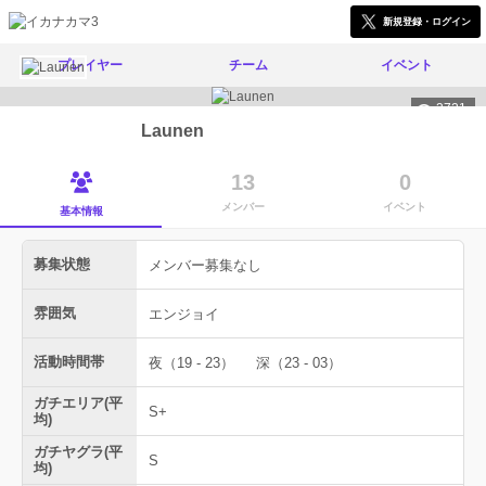
新規登録・ログイン
プレイヤー
チーム
イベント
3721
Launen
13
0
メンバー
イベント
基本情報
募集状態
メンバー募集なし
雰囲気
エンジョイ
活動時間帯
夜（19 - 23）
深（23 - 03）
ガチエリア(平
S+
均)
ガチヤグラ(平
S
均)