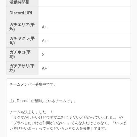
活動時間帯
Discord URL
ガチエリア(平
A+
均)
ガチヤグラ(平
A+
均)
ガチホコ(平
S
均)
ガチアサリ(平
A+
均)
チームメンバー募集中です。
主にDiscordで活動しているチームです。
チーム名決まりました！！
「リグマがしたいけどウデマエX↑じゃないとだめっていわれる...」や
「プラベしたいけど仲間がいない...」そんな人だけじゃなく、「いっぱ
い遊びたいよー」って人などいろいろな人を募集してます。