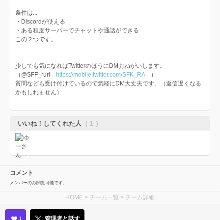
条件は...
・Discordが使える
・ある程度サーバーでチャットや通話ができる
この２つです。
少しでも気になればTwitterのほうにDMおねがいします。
（@SFF_ruri
https://mobile.twitter.com/SFK_RA
）
質問なども受け付けているので気軽にDM大丈夫です。（返信遅くなる
かもしれません）
いいね！してくれた人
（ 1 ）
コメント
メンバーのみ閲覧可能です。
HOME
>
チーム一覧
> チーム詳細
管理者と話す
1