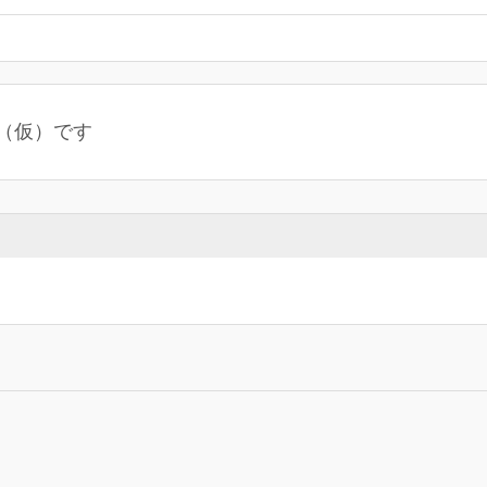
ム（仮）です