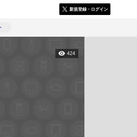
新規登録・ログイン
ト
424