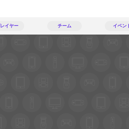
レイヤー
チーム
イベン