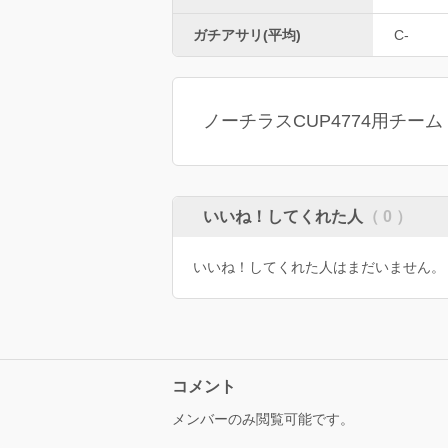
ガチアサリ(平均)
C-
ノーチラスCUP4774用チー
いいね！してくれた人
（ 0 ）
いいね！してくれた人はまだいません。
コメント
メンバーのみ閲覧可能です。