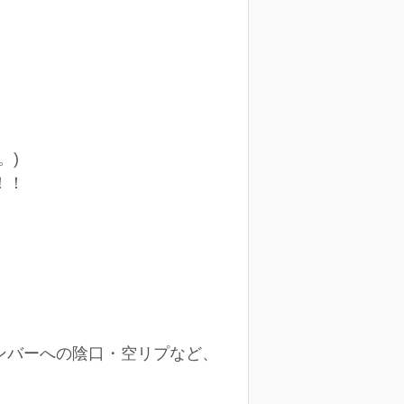
。)
！！
メンバーへの陰口・空リプなど、