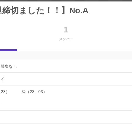
締切ました！！】No.A
1
メンバー
ー募集なし
ョイ
 23）
深（23 - 03）
て