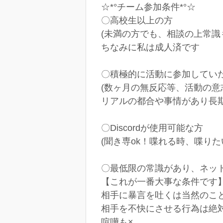
☆*°チーム参加条件*°☆
〇高校生以上の方
(未満の方でも、相談の上常識
ちなみに私は成人済です
〇積極的に活動に参加してい
(数ヶ月の無反応等、活動の意
リアルの都合や事情があり長
〇Discordが使用可能な方
(聞き専ok！喋れる時、喋り
〇最低限の常識があり、ネッ
【これが一番大事な条件です
相手に暴言を吐くは当然のこと
相手を不快にさせる行為は絶
喧嘩も×