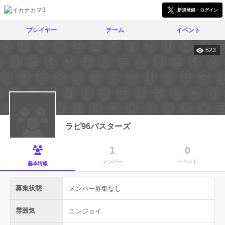
新規登録・ログイン
プレイヤー
チーム
イベント
523
ラピ96バスターズ
1
0
メンバー
イベント
基本情報
募集状態
メンバー募集なし
雰囲気
エンジョイ