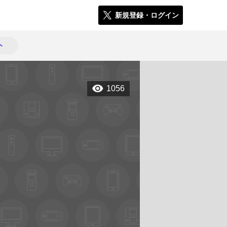
新規登録・ログイン
ト
1056