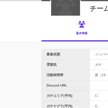
チー
基本情報
募集状態
メンバ
雰囲気
ガチ
活動時間帯
夜（19 -
Discord URL
ガチエリア(平均)
C-
ガチヤグラ(平均)
C-