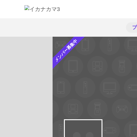
プ
メンバー募集中