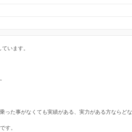
しています。
~
また乗った事がなくても実績がある、実力がある方ならど
いです。