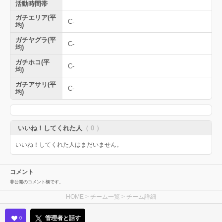
活動時間帯
ガチエリア(平
C-
均)
ガチヤグラ(平
C-
均)
ガチホコ(平
C-
均)
ガチアサリ(平
C-
均)
いいね！してくれた人
（ 0 ）
いいね！してくれた人はまだいません。
コメント
非公開のコメント欄です。
HOME
>
チーム一覧
> チーム詳細
管理者と話す
0