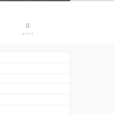
0
イベント