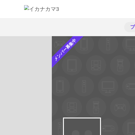
プ
メンバー募集中