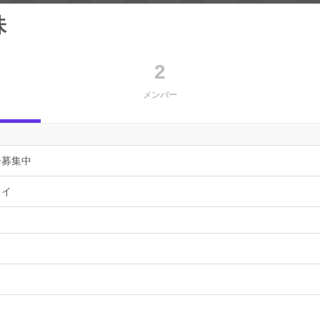
味
2
メンバー
ー募集中
ョイ