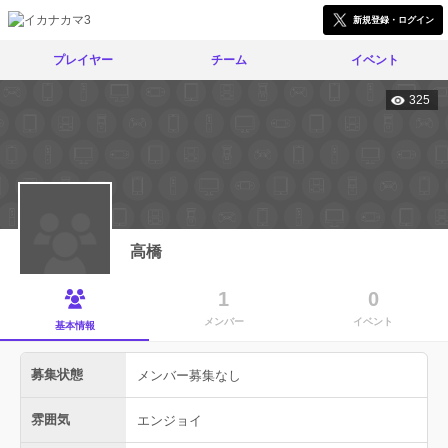
新規登録・ログイン
プレイヤー
チーム
イベント
325
高橋
1
0
メンバー
イベント
基本情報
募集状態
メンバー募集なし
雰囲気
エンジョイ