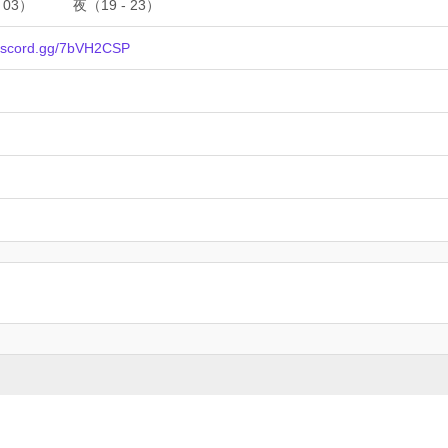
 03）
夜（19 - 23）
/discord.gg/7bVH2CSP