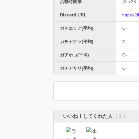
活動時間帯
深（23 -
Discord URL
https:/
ガチエリア(平均)
C-
ガチヤグラ(平均)
C-
ガチホコ(平均)
C-
ガチアサリ(平均)
C-
いいね！してくれた人
（ 2 ）