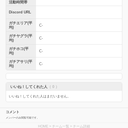
活動時間帯
Discord URL
ガチエリア(平
C-
均)
ガチヤグラ(平
C-
均)
ガチホコ(平
C-
均)
ガチアサリ(平
C-
均)
いいね！してくれた人
（ 0 ）
いいね！してくれた人はまだいません。
コメント
メンバーのみ閲覧可能です。
HOME
>
チーム一覧
> チーム詳細