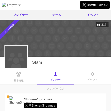
新規登録・ログイン
プレイヤー
チーム
イベント
313
メンバー募集中
Sfam
1
0
メンバー
イベント
基本情報
メンバー: 1人
ShonenS_games
@ShonenS_games