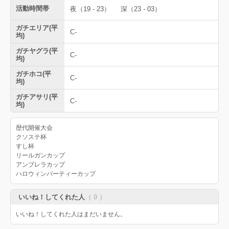
活動時間帯
夜（19 - 23）
深（23 - 03）
ガチエリア(平
C-
均)
ガチヤグラ(平
C-
均)
ガチホコ(平
C-
均)
ガチアサリ(平
C-
均)
歴代開催大会
クソステ杯
すし杯
リールガンカップ
アンブレラカップ
ハロウィンパーティーカップ
いいね！してくれた人
（ 0 ）
いいね！してくれた人はまだいません。