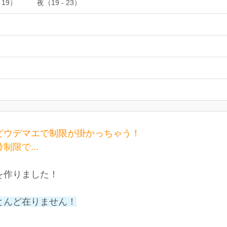
 19）
夜（19 - 23）
どウデマエで制限が掛かっちゃう！
限で...
を作りました！
とんど在りません！