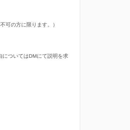
合通話不可の方に限ります。）
由についてはDMにて説明を求
。