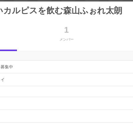
いカルピスを飲む森山ふぉれ太朗
1
メンバー
ー募集中
ョイ