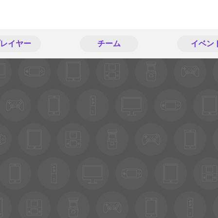
レイヤー
チーム
イベン