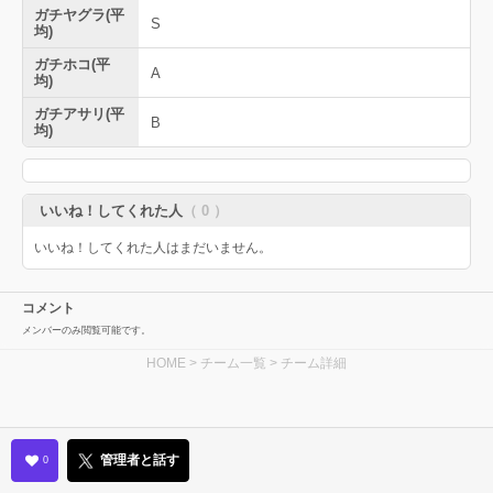
ガチヤグラ(平
S
均)
ガチホコ(平
A
均)
ガチアサリ(平
B
均)
いいね！してくれた人
（ 0 ）
いいね！してくれた人はまだいません。
コメント
メンバーのみ閲覧可能です。
HOME
>
チーム一覧
> チーム詳細
管理者と話す
0