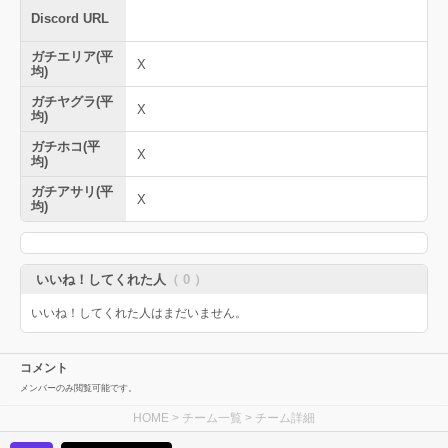
Discord URL
ガチエリア(平
X
均)
ガチヤグラ(平
X
均)
ガチホコ(平
X
均)
ガチアサリ(平
X
均)
いいね！してくれた人
（ 0 ）
いいね！してくれた人はまだいません。
コメント
メンバーのみ閲覧可能です。
HOME
>
チーム一覧
> チーム詳細