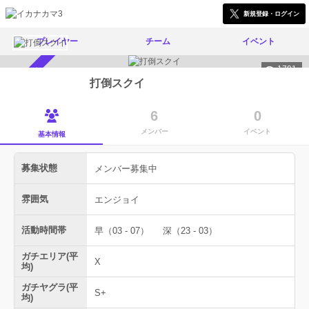
新規登録・ログイン
プレイヤー
チーム
イベント
1791
メンバー募集中
打倒スクイ
6
0
メンバー
イベント
基本情報
募集状態
メンバー募集中
雰囲気
エンジョイ
活動時間帯
早（03 - 07）
深（23 - 03）
ガチエリア(平
X
均)
ガチヤグラ(平
S+
均)