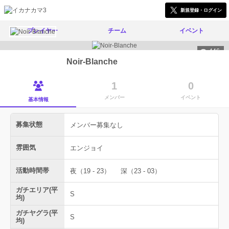
新規登録・ログイン
プレイヤー
チーム
イベント
446
Noir-Blanche
1
0
メンバー
イベント
基本情報
募集状態
メンバー募集なし
雰囲気
エンジョイ
活動時間帯
夜（19 - 23）
深（23 - 03）
ガチエリア(平
S
均)
ガチヤグラ(平
S
均)