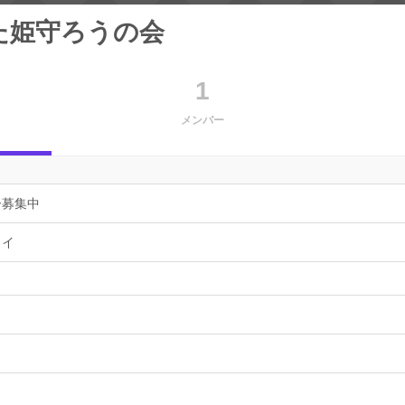
た姫守ろうの会
1
メンバー
ー募集中
ョイ