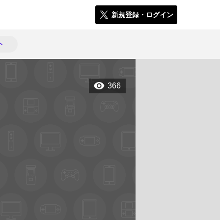
新規登録・ログイン
ト
366