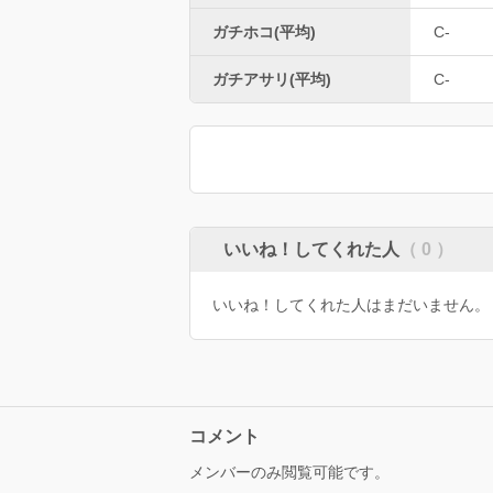
ガチホコ(平均)
C-
ガチアサリ(平均)
C-
いいね！してくれた人
（ 0 ）
いいね！してくれた人はまだいません。
コメント
メンバーのみ閲覧可能です。