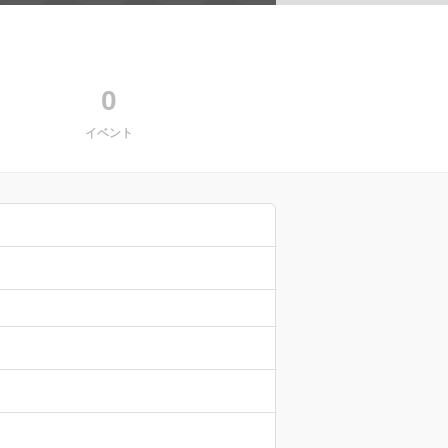
0
イベント