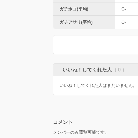
ガチホコ(平均)
C-
ガチアサリ(平均)
C-
いいね！してくれた人
（ 0 ）
いいね！してくれた人はまだいません。
コメント
メンバーのみ閲覧可能です。