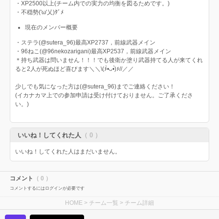
・XP2500以上(チーム内での実力の均衡を図るためです。)
・不穏勢('ω'乂)ﾀﾞﾒ
現在のメンバー概要
・ステラ(@sutera_96)最高XP2737，前線武器メイン
・96ねこ(@96nekozarigani)最高XP2537，前線武器メイン
＊持ち武器は問いません！！！でも後衛か塗り武器持てる人が来てくれ
ると2人が死ぬほど喜びます＼＼\(۶•̀ᴗ•́)۶//／／
少しでも気になった方は(@sutera_96)までご連絡ください！
(イカナカマ上での参加申請は受け付けておりません。ご了承くださ
い。)
いいね！してくれた人
（ 0 ）
いいね！してくれた人はまだいません。
コメント
（ 0 ）
コメントするにはログインが必要です
HOME
>
チーム一覧
> チーム詳細