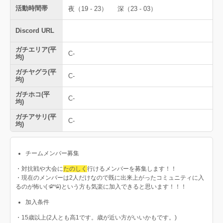
活動時間帯
夜（19 - 23）
深（23 - 03）
Discord URL
ガチエリア(平
C-
均)
ガチヤグラ(平
C-
均)
ガチホコ(平
C-
均)
ガチアサリ(平
C-
均)
チームメンバー募集
・対抗戦や大会に
たのしく
行けるメンバーを募集します！！
・現在のメンバーは2人だけなので既に出来上がったコミュニティに入
るのが怖い( ᵒ̴̶̷᷄꒳ᵒ̴̶̷᷅ )という方も気楽に加入できると思います！！！
加入条件
・15歳以上(2人とも高1です。歳が近い方がいいかもです。)