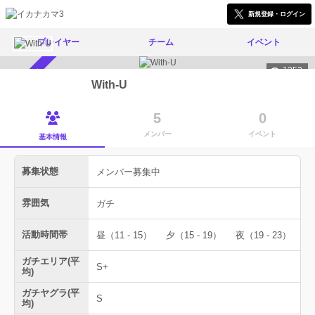
新規登録・ログイン
プレイヤー
チーム
イベント
1353
メンバー募集中
With-U
5
0
メンバー
イベント
基本情報
募集状態
メンバー募集中
雰囲気
ガチ
活動時間帯
昼（11 - 15）
夕（15 - 19）
夜（19 - 23）
ガチエリア(平
S+
均)
ガチヤグラ(平
S
均)