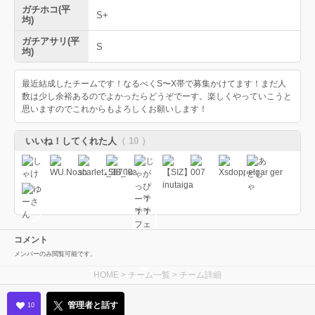
ガチホコ(平
S+
均)
ガチアサリ(平
S
均)
最近結成したチームです！なるべくS〜X帯で募集かけてます！まだ人
数は少し余裕あるのでよかったらどうぞでーす。楽しくやっていこうと
思いますのでこれからもよろしくお願いします！
いいね！してくれた人
（ 10 ）
コメント
メンバーのみ閲覧可能です。
HOME
>
チーム一覧
> チーム詳細
管理者と話す
10