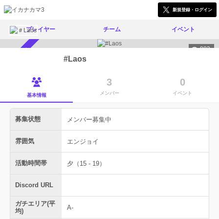
新規登録・ログイン
プレイヤー
チーム
イベント
883
メンバー募集中
#Laos
3
0
メンバー
イベント
基本情報
募集状態
メンバー募集中
雰囲気
エンジョイ
活動時間帯
夕（15 - 19）
Discord URL
ガチエリア(平
A-
均)