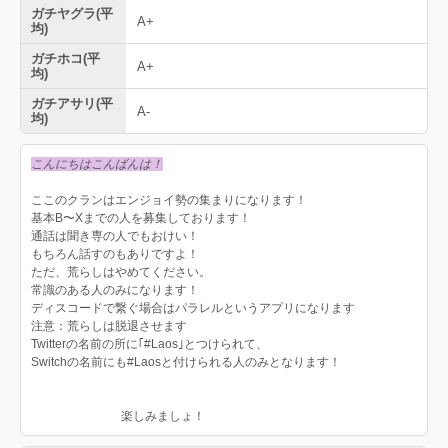
ガチヤグラ(平
A+
均)
ガチホコ(平
A+
均)
ガチアサリ(平
A-
均)
こんにちはこんばんは！
ここのクランはエンジョイ勢の集まりになります！
基本B〜Xまでの人を募集しております！
通話は聞き専の人でもおけい！
もちろん話すのもありですよ！
ただ、荒らしはやめてください。
常識のある人のみになります！
ディスコードで繋ぐ場合はパラレルというアプリになります
注意：荒らしは脱退させます
Twitterの名前の所に｢#Laos｣とつけられて、
Switchの名前にも#Laosと付けられる人のみとなります！
楽しみましょ！