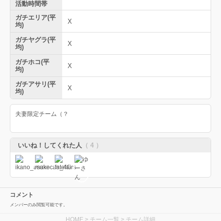
活動時間帯
ガチエリア(平
X
均)
ガチヤグラ(平
X
均)
ガチホコ(平
X
均)
ガチアサリ(平
X
均)
夫妻限定チーム（？
いいね！してくれた人
（ 4 ）
コメント
メンバーのみ閲覧可能です。
HOME
>
チーム一覧
> チーム詳細