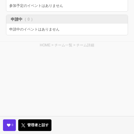
参加予定のイベントはありません
申請中
（ 0 ）
申請中のイベントはありません
HOME
>
チーム一覧
>
チーム詳細
管理者と話す
0