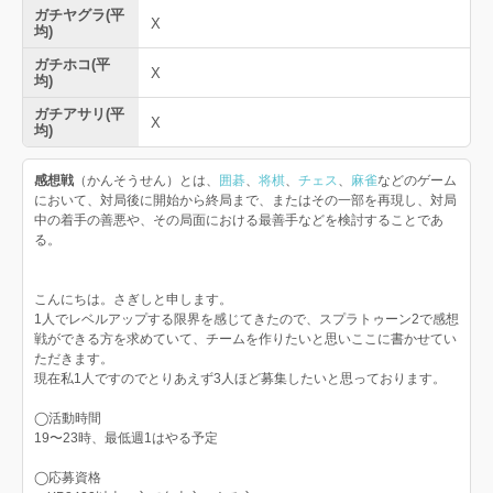
ガチヤグラ(平
X
均)
ガチホコ(平
X
均)
ガチアサリ(平
X
均)
感想戦
（かんそうせん）とは、
囲碁
、
将棋
、
チェス
、
麻雀
などのゲーム
において、対局後に開始から終局まで、またはその一部を再現し、対局
中の着手の善悪や、その局面における最善手などを検討することであ
る。
こんにちは。さぎしと申します。
1人でレベルアップする限界を感じてきたので、スプラトゥーン2で感想
戦ができる方を求めていて、チームを作りたいと思いここに書かせてい
ただきます。
現在私1人ですのでとりあえず3人ほど募集したいと思っております。
◯活動時間
19〜23時、最低週1はやる予定
◯応募資格