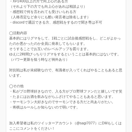
・XP2400以上の方で向上心のある方
（それより下の方でも向上心があれば相談より）
・感想戦で何を言われても受けいられる方
（人格否定など余りにも酷い発言者は除名します）
・discordで通話できる方、感想戦をするので聞き専は不可
◯活動内容
基本的にはリグマをして、1戦ごとに試合後感想戦をし、どこがよかっ
たのか悪かったのか全員に発表してもらいます。
そうすることでお互いのレベルアップを図ります。
ゆえに2時間びっちりリグマをするということは基本的にはないです。
（パワー更新を狙う時など例外あり）
対抗戦は私が未経験なので、有識者が入ってくればやることもあると思
います。
◯その他
・私がプロ野球好きなので、入る方がプロ野球ファンだと嬉しいです笑
・たまにはお酒を飲みながらふざけてやることもあると思います。
・サーモンラン大好きなのでサーモンできる方だと尚ありがたい。
・将棋はルールしか知らないので弱いです。
加入希望者は私のツイッターアカウント（@sagi7077）にDMもしくは
ここにコメントをください！