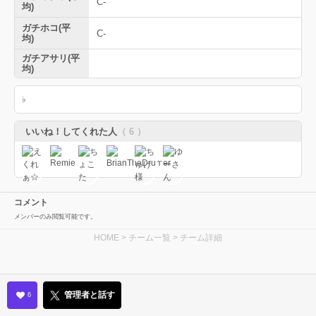
C-
均)
ガチホコ(平
C-
均)
ガチアサリ(平
均)
♭
いいね！してくれた人
（ 6 ）
コメント
メンバーのみ閲覧可能です。
HOME
>
チーム一覧
> チーム詳細
管理者と話す
6