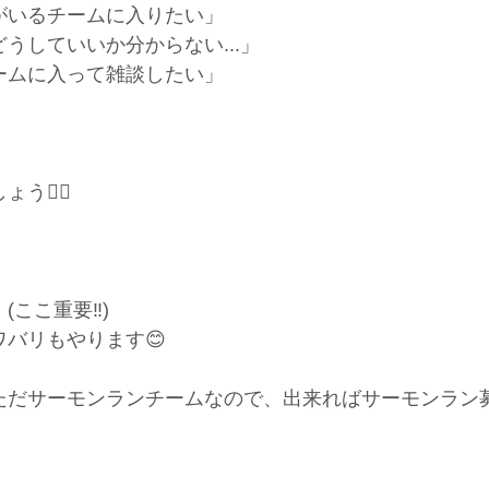
がいるチームに入りたい」
うしていいか分からない...」
ームに入って雑談したい」
う👍🏼
ここ重要‼️)
バリもやります😊
だサーモンランチームなので、出来ればサーモンラン募