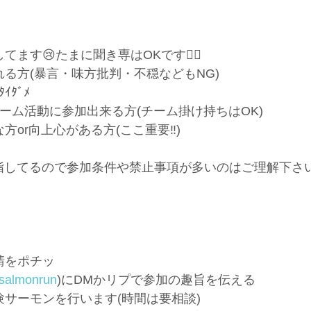
ます😢たまに聞き専はOKです👍🏼
る方(暴言・味方批判・不穏などもNG)
ﾀﾞﾒ
ーム活動に参加出来る方(チーム掛け持ちはOK)
or向上心がある方(ここ重要‼️)
目指してるので参加条件や禁止事項が多いのはご理解下さ
請をポチッ
salmonrun
)にDMかリプで参加の趣旨を伝える
サーモンを行います(時間は要相談)