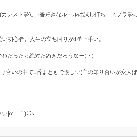
ー(カンスト勢)。1番好きなルールは試し打ち。スプラ
可愛い初心者。人生の立ち回りが1番上手い。
つねだったら絶対たぬきだろうなー(？)
の知り合いの中で1番まともで優しい(主の知り合いが変人
|ω・｀)ﾁﾗｯ