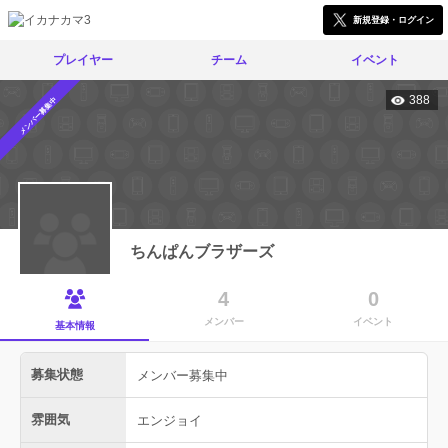
新規登録・ログイン
プレイヤー
チーム
イベント
388
メンバー募集中
ちんぱんブラザーズ
4
0
メンバー
イベント
基本情報
募集状態
メンバー募集中
雰囲気
エンジョイ