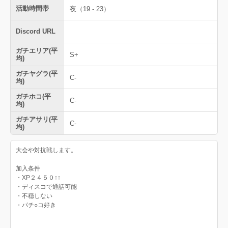
活動時間帯
夜（19 - 23）
Discord URL
ガチエリア(平
S+
均)
ガチヤグラ(平
C-
均)
ガチホコ(平
C-
均)
ガチアサリ(平
C-
均)
大会や対抗戦します。
加入条件
・XP２４５０↑↑
・ディスコで通話可能
・不穏しない
・パチ○コ好き