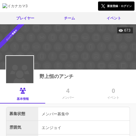
新規登録・ログイン
プレイヤー
チーム
イベント
673
メンバー募集中
野上恒のアンチ
4
0
メンバー
イベント
基本情報
募集状態
メンバー募集中
雰囲気
エンジョイ