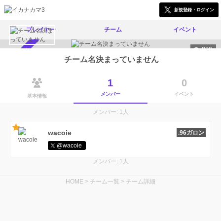
新規登録・ログイン
プレイヤー
チーム
イベント
868
メンバー募集中
チーム名決まっていません
1
0
メンバー
イベント
基本情報
メンバー: 1人
wacoie
.96ガロン
@wacoie
メンバー: 1人
HOME
>
チーム一覧
>
チーム詳細