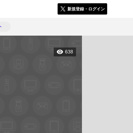
新規登録・ログイン
ト
638