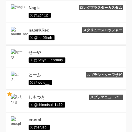
Nagi♪
ロングブラスターカスタム
@ZbnCp
nao#KRec
スクリュースロッシャー
@her06reh
せーや
@Seiya_February
とーふ
スプラシュターワサビ
@toofu__
しもつき
スプラマニューバー
@shimotsuki1412
eruspl
@eruspl