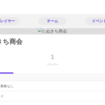
レイヤー
チーム
イベン
きち商会
1
メンバー
ー募集なし
ョイ