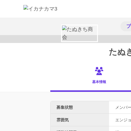
プ
たぬ
基本情報
募集状態
メンバ
雰囲気
エンジ