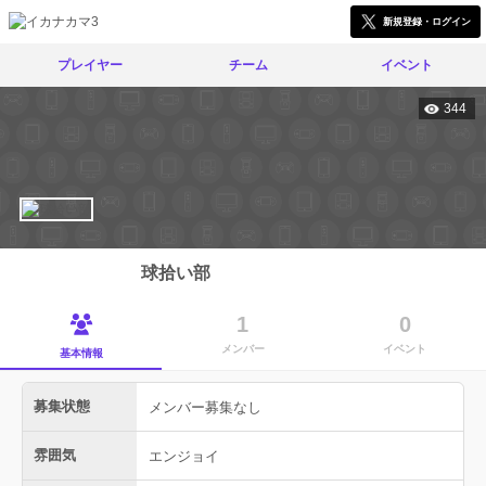
新規登録・ログイン
プレイヤー
チーム
イベント
344
球拾い部
1
0
メンバー
イベント
基本情報
募集状態
メンバー募集なし
雰囲気
エンジョイ