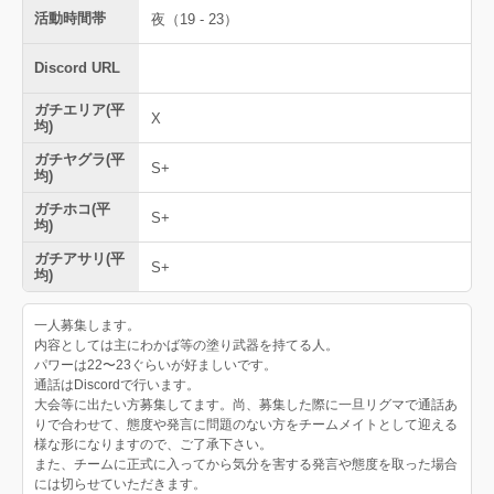
活動時間帯
夜（19 - 23）
Discord URL
ガチエリア(平
X
均)
ガチヤグラ(平
S+
均)
ガチホコ(平
S+
均)
ガチアサリ(平
S+
均)
一人募集します。
内容としては主にわかば等の塗り武器を持てる人。
パワーは22〜23ぐらいが好ましいです。
通話はDiscordで行います。
大会等に出たい方募集してます。尚、募集した際に一旦リグマで通話あ
りで合わせて、態度や発言に問題のない方をチームメイトとして迎える
様な形になりますので、ご了承下さい。
また、チームに正式に入ってから気分を害する発言や態度を取った場合
には切らせていただきます。