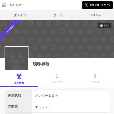
新規登録・ログイン
プレイヤー
チーム
イベント
436
メンバー募集中
曖昧界隈
1
0
メンバー
イベント
基本情報
募集状態
メンバー募集中
雰囲気
エンジョイ