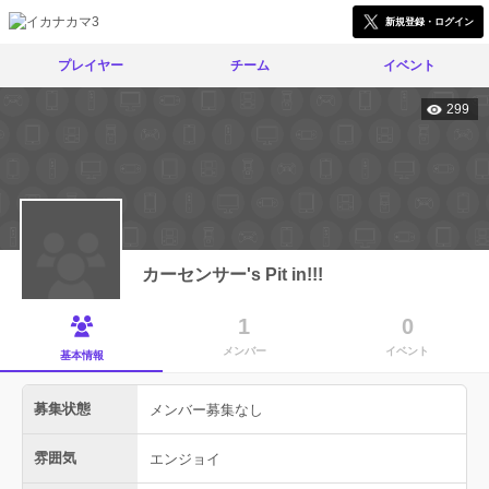
新規登録・ログイン
プレイヤー
チーム
イベント
299
カーセンサー's Pit in!!!
1
0
メンバー
イベント
基本情報
募集状態
メンバー募集なし
雰囲気
エンジョイ