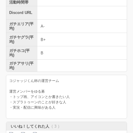
活動時間帯
Discord URL
ガチエリア(平
A-
均)
ガチヤグラ(平
B+
均)
ガチホコ(平
B
均)
ガチアサリ(平
均)
コジャッジくん杯の運営チーム
運営メンバーをゆる募
・トップ画、アイコンとか書きたい人
・スプラトゥーンのことが好きな人
・実況・配信に興味がある人
いいね！してくれた人
（ 3 ）