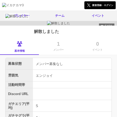
新規登録・ログイン
プレイヤー
チーム
イベント
5431
解散しました
1
0
メンバー
イベント
基本情報
募集状態
メンバー募集なし
雰囲気
エンジョイ
活動時間帯
Discord URL
ガチエリア(平
S
均)
ガチヤグラ(平