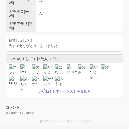
A+
均)
ガチホコ(平
A+
均)
ガチアサリ(平
均)
解散しました！
今までありがとうございました！
いいね！してくれた人
（ 78 ）
いいね！してくれた人を全員見る
コメント
非公開のコメント欄です。
HOME
>
チーム一覧
> チーム詳細