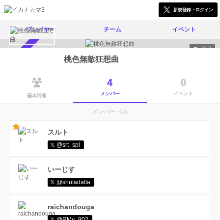
新規登録・ログイン
プレイヤー
チーム
イベント
787
メンバー募集中
桃色無敵狂想曲
4
0
メンバー
イベント
基本情報
メンバー: 4人
スルト
@srt_spl
いーじす
@shutadatta
raichandouga
@RMy_902