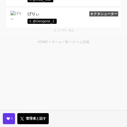
げりぃ
オクタシューター
@Gerigerie_2
メンバー: 4人
HOME
>
チーム一覧
>
チーム詳細
管理者と話す
0