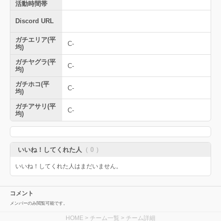
活動時間帯
Discord URL
ガチエリア(平
C-
均)
ガチヤグラ(平
C-
均)
ガチホコ(平
C-
均)
ガチアサリ(平
C-
均)
いいね！してくれた人
（ 0 ）
いいね！してくれた人はまだいません。
コメント
メンバーのみ閲覧可能です。
HOME
>
チーム一覧
> チーム詳細