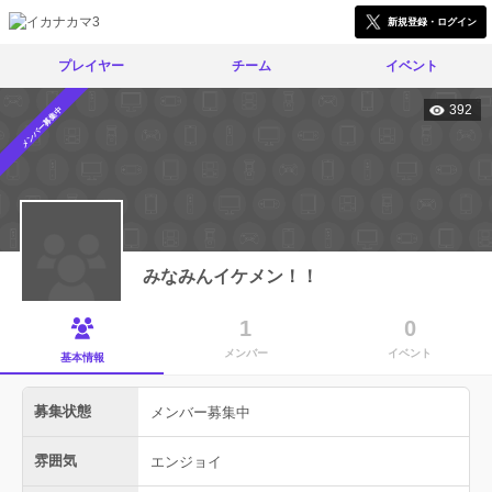
新規登録・ログイン
プレイヤー
チーム
イベント
392
メンバー募集中
みなみんイケメン！！
1
0
メンバー
イベント
基本情報
募集状態
メンバー募集中
雰囲気
エンジョイ