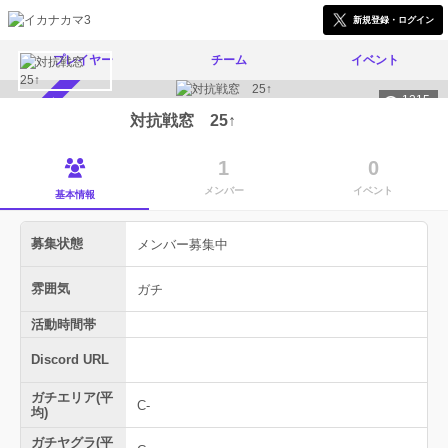
新規登録・ログイン
プレイヤー
チーム
イベント
1215
メンバー募集中
対抗戦窓 25↑
1
0
メンバー
イベント
基本情報
募集状態
メンバー募集中
雰囲気
ガチ
活動時間帯
Discord URL
ガチエリア(平
C-
均)
ガチヤグラ(平