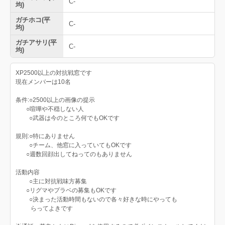
C-
均)
ガチホコ(平
C-
均)
ガチアサリ(平
C-
均)
XP2500以上の対抗戦窓です
現在メンバーは10名
条件:○2500以上の画像の提示
○喧嘩や不穏しない人
○武器は今のところ何でもOKです
規則:○特にありません
○チーム、他窓に入っていてもOKです
○週数回顔出してねってのもありません
活動内容
○主に対抗戦味方募集
○リグマやプラベの募集もOKです
○決まった活動時間もないので各々好きな時にやっても
らってよきです