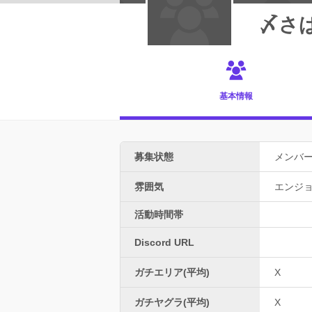
〆さ
基本情報
募集状態
メンバ
雰囲気
エンジ
活動時間帯
Discord URL
ガチエリア(平均)
X
ガチヤグラ(平均)
X