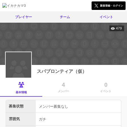
新規登録・ログイン
プレイヤー
チーム
イベント
479
スパブロンティア（仮）
4
0
メンバー
イベント
基本情報
募集状態
メンバー募集なし
雰囲気
ガチ