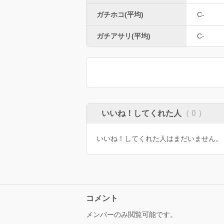
ガチホコ(平均)
C-
ガチアサリ(平均)
C-
いいね！してくれた人
（ 0 ）
いいね！してくれた人はまだいません。
コメント
メンバーのみ閲覧可能です。