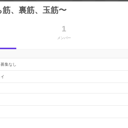
ち筋、裏筋、玉筋〜
1
メンバー
ー募集なし
ョイ