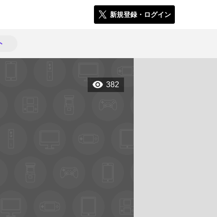
新規登録・ログイン
ト
382